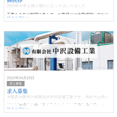
2024年今年も残り僅かになってまいりました。
工事も今年は順調に進んで、お客様には大変感謝しており
続きを読む>
ます。
従業員一同、益々飛躍出来る様励んで参ります。
来年もよろしくお願いいたします。 「代表取締
2022年04月20日
求人募集
求人募集
大阪府大阪市の有限会社中沢設備工業です。当社では共に
働く職人を募集しております。条件面など詳しくは、メー
ルかお電話でお問い合わせください。ご縁を感じられまし
続きを読む>
たら、ぜひ当社で一緒に働きましょう！
【本社・事務所】 06-6185-773