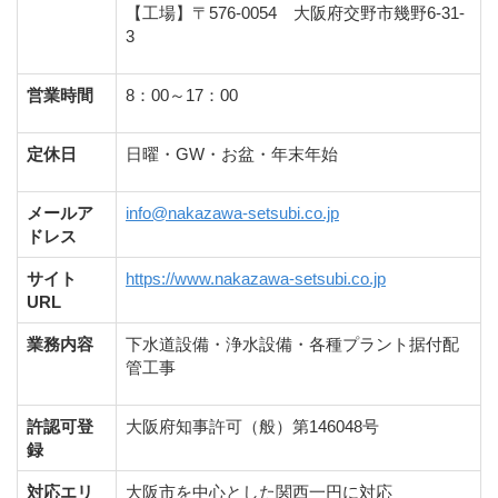
【工場】〒576-0054 大阪府交野市幾野6-31-
3
営業時間
8：00～17：00
定休日
日曜・GW・お盆・年末年始
メールア
info@nakazawa-setsubi.co.jp
ドレス
サイト
https://www.nakazawa-setsubi.co.jp
URL
業務内容
下水道設備・浄水設備・各種プラント据付配
管工事
許認可登
大阪府知事許可（般）第146048号
録
対応エリ
大阪市を中心とした関西一円に対応